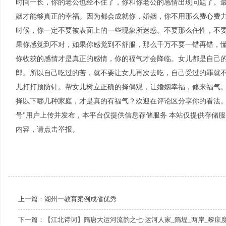
时间一长，你的老公也经不住了，你和你老公的感情出现问题了。
姻才能够真正的幸福。因为都会成就你，婚姻，你不用那么费心费
时候，你一定不要被表面上的一些现象所迷惑。不要那么任性，不
果你感觉到不对，如果你感觉到不舒服，那么千万不要一错再错，
你收获的感情才是真正的感情，你的福气才会降临。女儿都是自己
郎。所以自己吃过的苦，就不要让女儿再次去吃，自己受过的罪就
儿打打预防针。帮女儿树立正确的择偶观，让婚姻幸福，修来福气。
择以下哪几种家庭，才是真的有福气？欢迎在评论区分享你的看法。
号"用户上传并发布，本平台仅提供信息存储服务 本站仅提供存储
内容，请点击举报。
上一篇：
湖州一教育案例成省优秀
下一篇：
【江北诗词】隋唐大运河流韵之七·运河人家_隋堤_两岸_黎庶